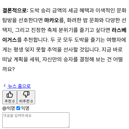
결론적으로:
도박 승리 금액의 세금 혜택과 이색적인 문화
탐방을 선호한다면
마카오
를, 화려한 밤 문화와 다양한 선
택지, 그리고 진정한 축제 분위기를 즐기고 싶다면
라스베
이거스
를 추천합니다. 두 곳 모두 도박을 즐기는 여행자에
게는 평생 잊지 못할 추억을 선사할 것입니다. 지금 바로
떠날 계획을 세워, 자신만의 승자를 결정해 보는 건 어떨
까요?
뉴스 홈으로
추천
0
비추천
0
@
익명
익명