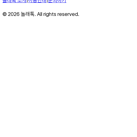
놀래톡 소개
|
이용안내
|
문의하기
©
2026
놀래톡. All rights reserved.