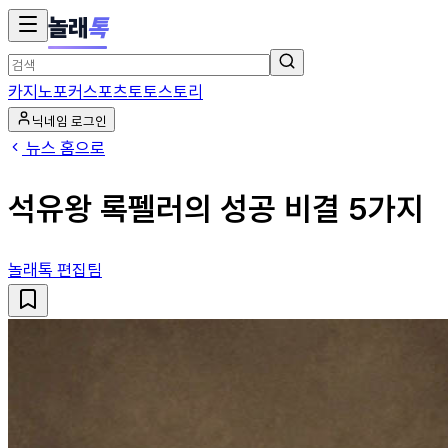
놀래
톡
카지노
포커
스포츠토토
스토리
닉네임 로그인
뉴스 홈으로
석유왕 록펠러의 성공 비결 5가지
놀래톡 편집팀