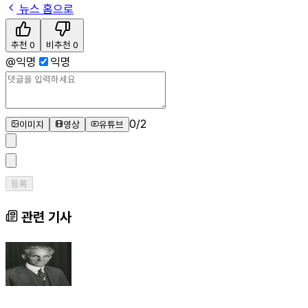
뉴스 홈으로
추천
0
비추천
0
@
익명
익명
0
/
2
이미지
영상
유튜브
등록
관련 기사