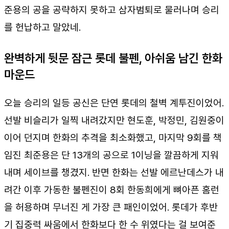
준용의 공을 공략하지 못하고 삼자범퇴로 물러나며 승리
를 헌납하고 말았네.
완벽하게 뒷문 잠근 롯데 불펜, 아쉬움 남긴 한화
마운드
오늘 승리의 일등 공신은 단연 롯데의 철벽 계투진이었어.
선발 비슬리가 일찍 내려갔지만 현도훈, 박정민, 김원중이
이어 던지며 한화의 추격을 최소화했고, 마지막 9회를 책
임진 최준용은 단 13개의 공으로 1이닝을 깔끔하게 지워
내며 세이브를 챙겼지. 반면 한화는 선발 에르난데스가 내
려간 이후 가동한 불펜진이 8회 한동희에게 뼈아픈 홈런
을 허용하며 무너진 게 가장 큰 패인이었어. 롯데가 후반
기 집중력 싸움에서 한화보다 한 수 위였다는 걸 보여준