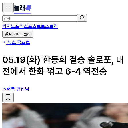
놀래
톡
카지노
포커
스포츠토토
스토리
닉네임 로그인
뉴스 홈으로
05.19(화) 한동희 결승 솔로포, 대
전에서 한화 꺾고 6-4 역전승
놀래톡 편집팀