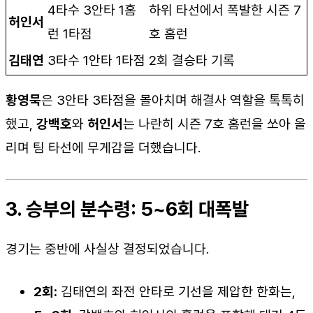
4타수 3안타 1홈
하위 타선에서 폭발한 시즌 7
허인서
런 1타점
호 홈런
김태연
3타수 1안타 1타점
2회 결승타 기록
황영묵
은 3안타 3타점을 몰아치며 해결사 역할을 톡톡히
했고,
강백호
와
허인서
는 나란히 시즌 7호 홈런을 쏘아 올
리며 팀 타선에 무게감을 더했습니다.
3. 승부의 분수령: 5~6회 대폭발
경기는 중반에 사실상 결정되었습니다.
2회:
김태연의 좌전 안타로 기선을 제압한 한화는,