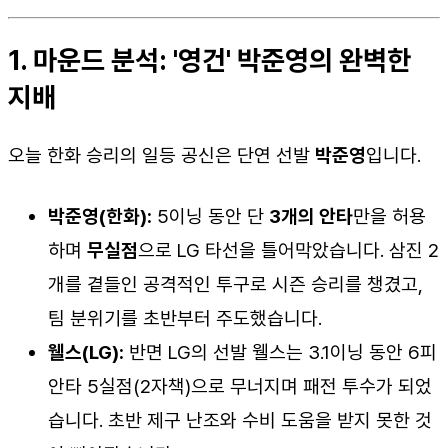
1. 마운드 분석: '영건' 박준영의 완벽한
지배
오늘 한화 승리의 일등 공신은 단연 선발
박준영
입니다.
박준영(한화):
5이닝 동안 단
3개의 안타
만을 허용
하며
무실점
으로 LG 타선을 틀어막았습니다. 삼진 2
개를 곁들인 공격적인 투구로 시즌 승리를 챙겼고,
팀 분위기를 초반부터 주도했습니다.
웰스(LG):
반면 LG의 선발 웰스는 3.1이닝 동안 6피
안타 5실점(2자책)으로 무너지며 패전 투수가 되었
습니다. 초반 제구 난조와 수비 도움을 받지 못한 것