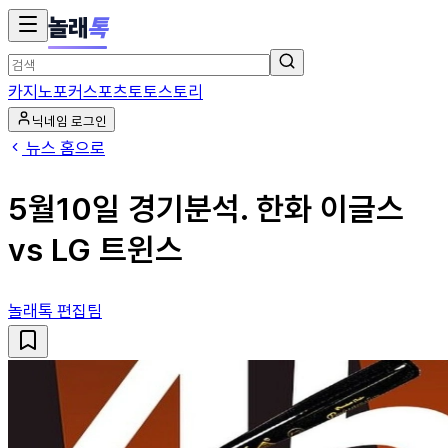
놀래
톡
카지노
포커
스포츠토토
스토리
닉네임 로그인
뉴스 홈으로
5월10일 경기분석. 한화 이글스
vs LG 트윈스
놀래톡 편집팀