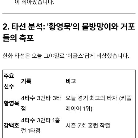
이 뼈아팠습니다.
2. 타선 분석: '황영묵'의 불방망이와 거포
들의 축포
한화 타선은 오늘 그야말로 '이글스'답게 비상했습니다.
주요
기록
비고
선수
4타수 3안타 3타
오늘 경기 최고의 타자 (키플
황영묵
점
레이어 1위)
4타수 3안타 1홈
강백호
시즌 7호 홈런 작렬
런 1타점