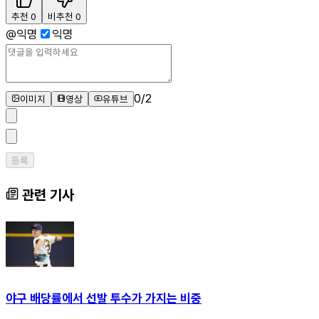
추천
0
비추천
0
@
익명
익명
0
/
2
이미지
영상
유튜브
등록
관련 기사
야구 배당률에서 선발 투수가 가지는 비중