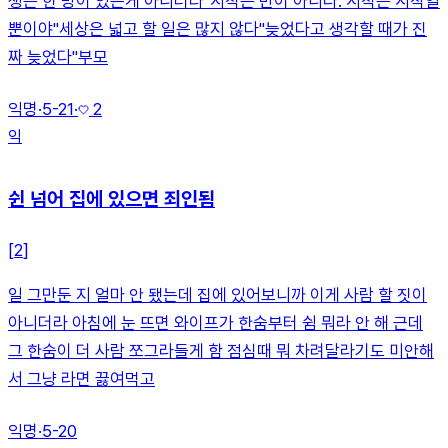
생은 한 방이 있는게 아니더라''시작은 반이 아니다. 시작은 시작일
뿐이야''세상은 넓고 할 일은 많지 않다''늦었다고 생각할 때가 진
짜 늦었다''부모
익명
·
5-21
·
2
익
쉰 넘어 집에 있으면 죄인됨
[
2
]
일 그만둔 지 얼마 안 됐는데 집에 있어보니까 이게 사람 할 짓이
아니더라 아침에 눈 뜨면 와이프가 한숨부터 쉼 뭐라 안 해 근데
그 한숨이 더 사람 쪼그라들게 함 점심때 뭐 차려달라기도 미안해
서 그냥 라면 끓여먹고
익명
·
5-20