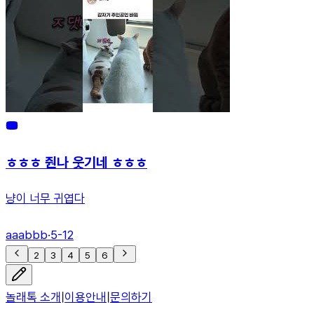
ㅎㅎㅎ 줜나 웃기네 ㅎㅎㅎ
냥이 너무 귀엽다
aaabbb
·
5-12
2
3
4
5
6
놀래톡 소개
|
이용안내
|
문의하기