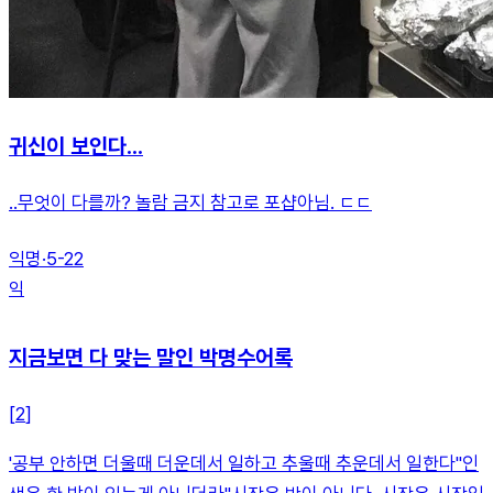
귀신이 보인다...
..무엇이 다를까? 놀람 금지 참고로 포샵아님. ㄷㄷ
익명
·
5-22
익
지금보면 다 맞는 말인 박명수어록
[
2
]
'공부 안하면 더울때 더운데서 일하고 추울때 추운데서 일한다''인