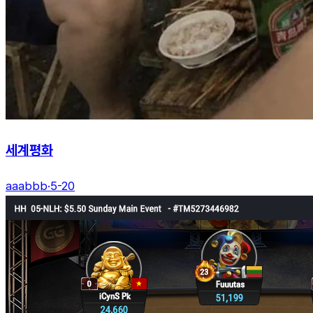
세계평화
aaabbb
·
5-20