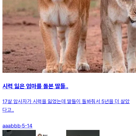
시력 잃은 엄마를 돌본 딸들..
17살 암사자가 시력을 잃었는데 딸들이 돌봐줘서 5년을 더 살았
다고..
aaabbb
·
5-14