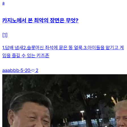
a
카지노에서 본 최악의 장면은 무엇?
[
1
]
1.담배 냄새2.슬롯머신 좌석에 묻은 똥 얼룩.3.아이들을 맡기고 게
임을 즐길 수 있는 키즈존
aaabbb
·
5-20
·
2