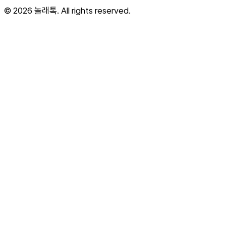
©
2026
놀래톡. All rights reserved.