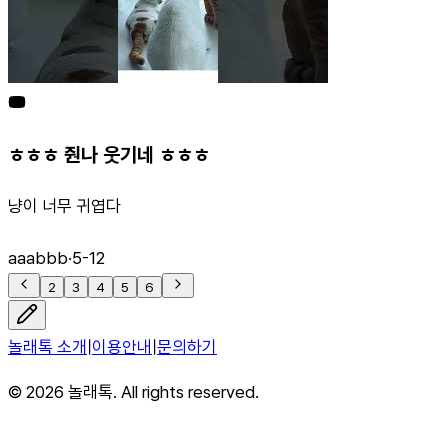
ㅎㅎㅎ 줜나 웃기네 ㅎㅎㅎ
냥이 너무 귀엽다
aaabbb
·
5-12
2
3
4
5
6
놀래톡 소개
|
이용안내
|
문의하기
©
2026
놀래톡. All rights reserved.