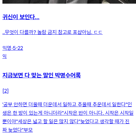
귀신이 보인다...
..무엇이 다를까? 놀람 금지 참고로 포샵아님. ㄷㄷ
익명
·
5-22
익
지금보면 다 맞는 말인 박명수어록
[
2
]
'공부 안하면 더울때 더운데서 일하고 추울때 추운데서 일한다''인
생은 한 방이 있는게 아니더라''시작은 반이 아니다. 시작은 시작일
뿐이야''세상은 넓고 할 일은 많지 않다''늦었다고 생각할 때가 진
짜 늦었다''부모