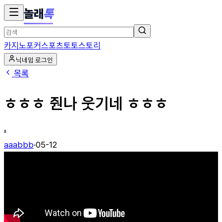
놀래
톡
카지노
포커
스포츠토토
스토리
닉네임 로그인
목록
ㅎㅎㅎ 줜나 웃기네 ㅎㅎㅎ
a
aaabbb
·
05-12