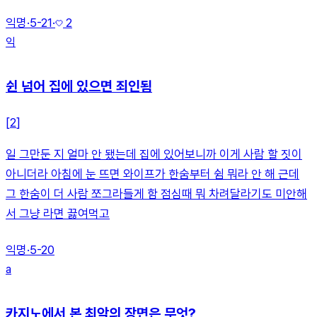
익명
·
5-21
·
2
익
쉰 넘어 집에 있으면 죄인됨
[
2
]
일 그만둔 지 얼마 안 됐는데 집에 있어보니까 이게 사람 할 짓이
아니더라 아침에 눈 뜨면 와이프가 한숨부터 쉼 뭐라 안 해 근데
그 한숨이 더 사람 쪼그라들게 함 점심때 뭐 차려달라기도 미안해
서 그냥 라면 끓여먹고
익명
·
5-20
a
카지노에서 본 최악의 장면은 무엇?