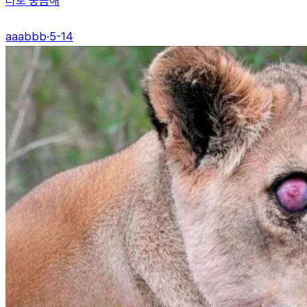
나도 궁금해
aaabbb
·
5-14