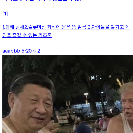
[
1
]
1.담배 냄새2.슬롯머신 좌석에 묻은 똥 얼룩.3.아이들을 맡기고 게
임을 즐길 수 있는 키즈존
aaabbb
·
5-20
·
2