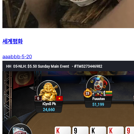
세계평화
aaabbb
·
5-20