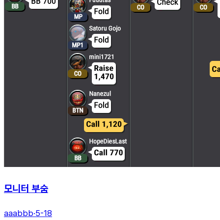
모니터 부숨
aaabbb
·
5-18