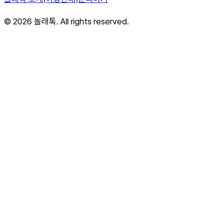
©
2026
놀래톡. All rights reserved.