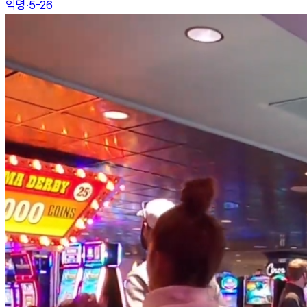
익명
·
5-26