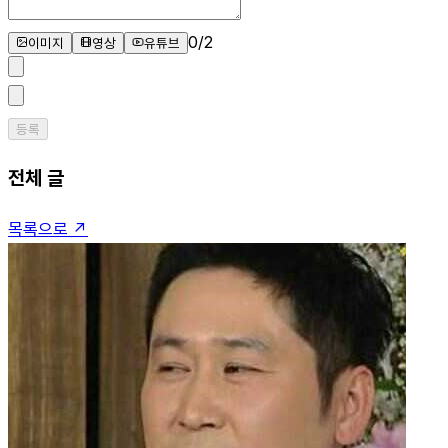
0
/
2
이미지
영상
유튜브
등록
전체 글
목록으로 ↗