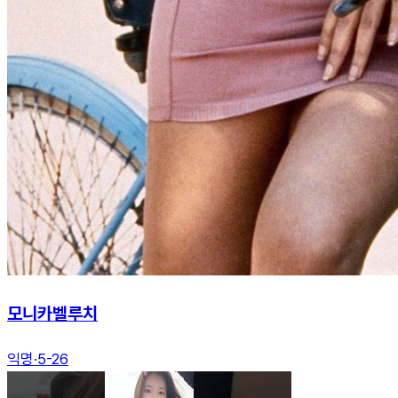
모니카벨루치
익명
·
5-26