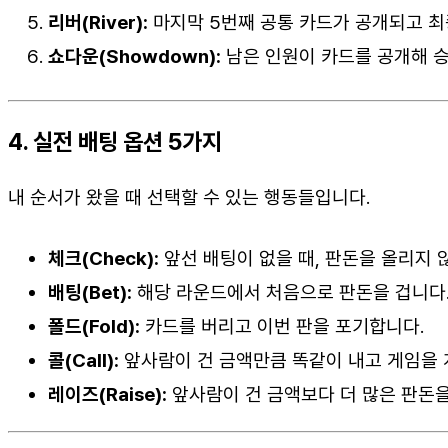
리버(River):
마지막 5번째 공통 카드가 공개되고 최
쇼다운(Showdown):
남은 인원이 카드를 공개해 승
4. 실전 배팅 옵션 5가지
내 순서가 왔을 때 선택할 수 있는 행동들입니다.
체크(Check):
앞선 배팅이 없을 때, 판돈을 올리지 
배팅(Bet):
해당 라운드에서 처음으로 판돈을 겁니다
폴드(Fold):
카드를 버리고 이번 판을 포기합니다.
콜(Call):
앞사람이 건 금액만큼 똑같이 내고 게임을 
레이즈(Raise):
앞사람이 건 금액보다 더 많은 판돈을