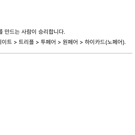
보를 만드는 사람이 승리합니다.
이트 > 트리플 > 투페어 > 원페어 > 하이카드(노페어).