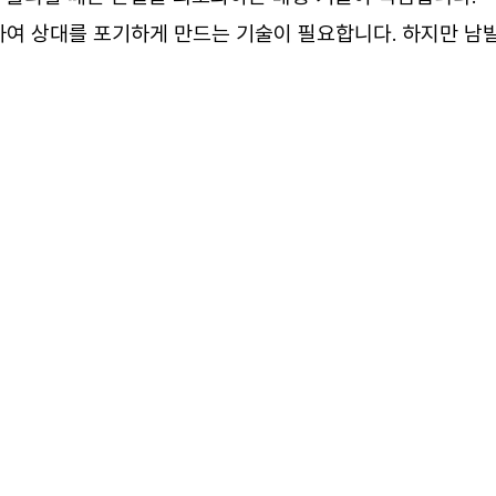
하여 상대를 포기하게 만드는 기술이 필요합니다. 하지만 남